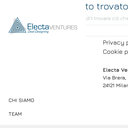
Nessun oggetto trovat
Sembra che siamo in grado di’t trovare ciò che
Privacy 
Cookie p
Electa Ven
Via Brera,
24121 Milan
CHI SIAMO
TEAM
ATTIVITÀ