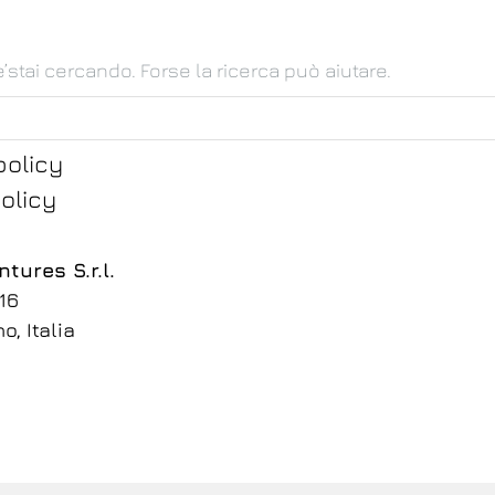
o
’stai cercando. Forse la ricerca può aiutare.
policy
olicy
tures S.r.l.
 16
o, Italia